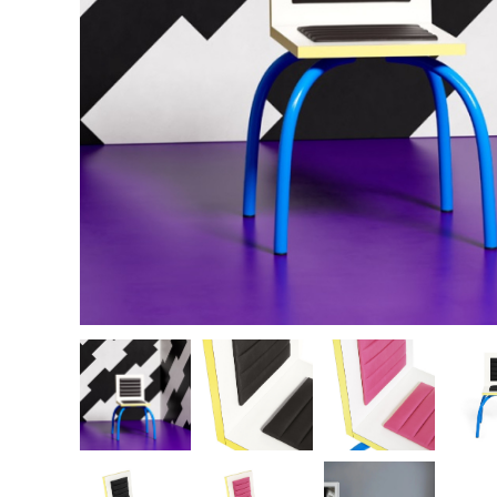
Illuminazi
Compleme
Hotel e B
Negozi