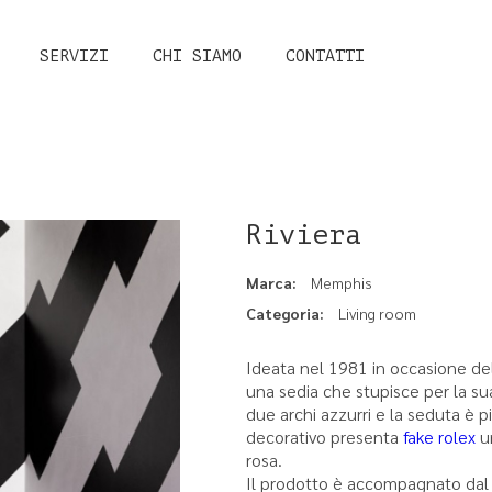
SERVIZI
CHI SIAMO
CONTATTI
o
om
Riviera
Marca:
Memphis
Categoria:
Living room
Ideata nel 1981 in occasione de
una sedia che stupisce per la sua
due archi azzurri e la seduta è pi
ce
decorativo presenta
fake rolex
un
rosa.
Il prodotto è accompagnato dal ce