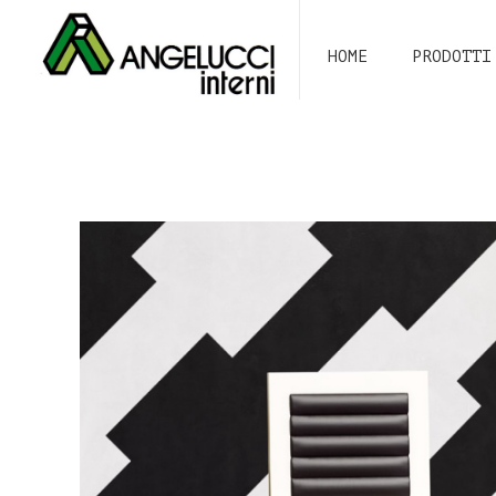
HOME
PRODOTTI
Soggiorn
Living ro
Cucina
Camera
Cameretta
Bagno
Home offi
Outdoor