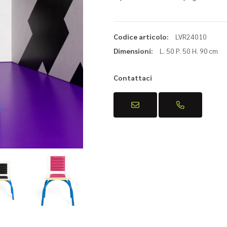
one
nti
Codice articolo:
LVR24010
Dimensioni:
L. 50 P. 50 H. 90 cm
&B
Contattaci